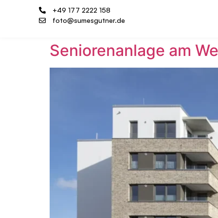
+49 177 2222 158
foto@sumesgutner.de
Seniorenanlage am We