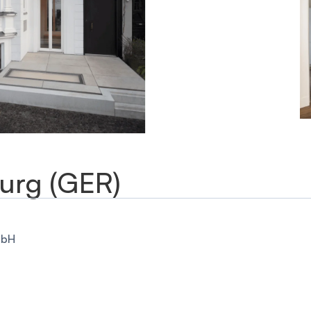
urg (GER)
mbH