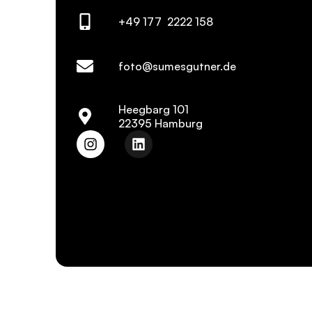
+49 177 2222 158
foto@sumesgutner.de
Heegbarg 101
22395 Hamburg