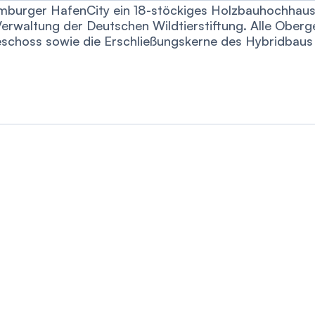
Hamburger HafenCity ein 18-stöckiges Holzbauhochha
 Verwaltung der Deutschen Wildtierstiftung. Alle Ober
eschoss sowie die Erschließungskerne des Hybridbaus 